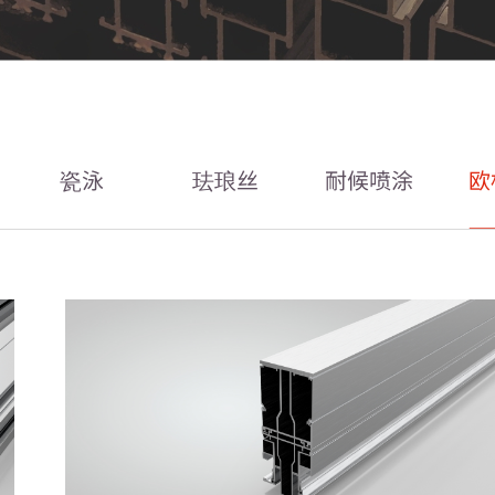
瓷泳
珐琅丝
耐候喷涂
欧