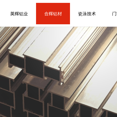
英辉铝业
合辉铝材
瓷泳技术
门